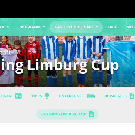
ER
PROGRAMM
GASTFREUNDSCHAFT
LAGE
MED
haft
ing Limburg Cup
TIONEN
TIPPS
UNTERKUNFT
HUISREGELS
ROOMING LIMBURG CUP