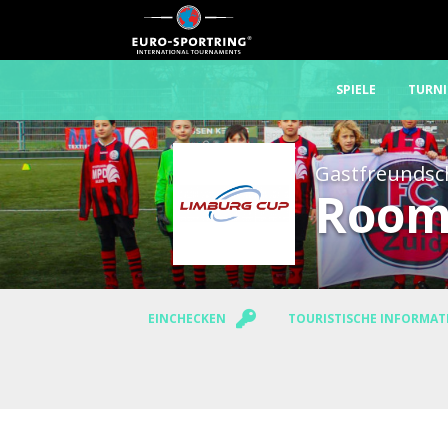
SPIELE
TURNI
Gastfreundsc
Room
EINCHECKEN
TOURISTISCHE INFORMA