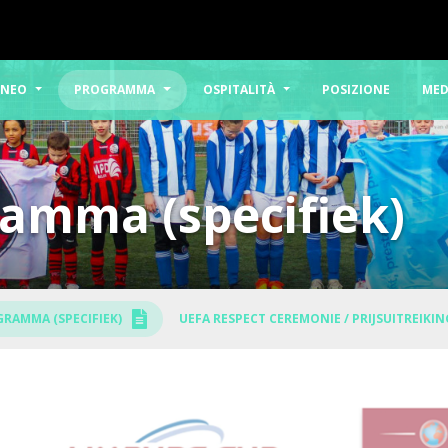
RNEO
PROGRAMMA
OSPITALITÀ
POSIZIONE
MED
amma (specifiek)
RAMMA (SPECIFIEK)
UEFA RESPECT CEREMONIE / PRIJSUITREIKIN