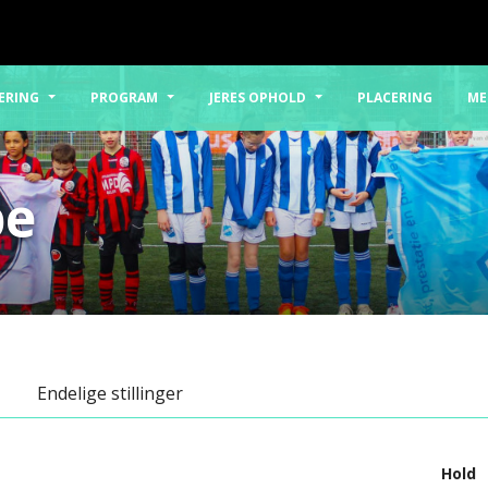
ERING
PROGRAM
JERES OPHOLD
PLACERING
ME
pe
Endelige stillinger
Hold