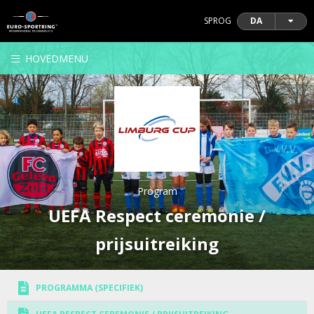
SPROG
DA
HOVEDMENU
Program
UEFA Respect ceremonie /
prijsuitreiking
PROGRAMMA (SPECIFIEK)