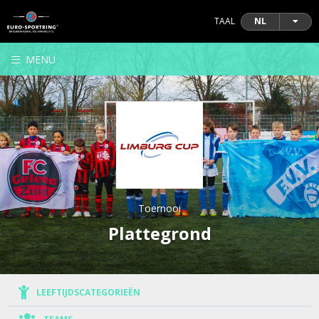
TAAL
NL
MENU
Toernooi
Plattegrond
LEEFTIJDSCATEGORIEËN